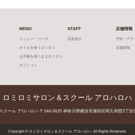
MENU
STAFF
店舗情報
メニュー・コース
店長紹介
予約・アク
オイルを使うロミロミ
店舗情報
お洋服を着たままロミロミ
オプション
ロミロミサロン＆スクール アロハロハ
スクール アロハロハ
〒246-0025 神奈川県横浜市瀬谷区阿久和西3丁目3
Copyright
©
ロミロミサロン＆スクール アロハロハ
. All Rights Reserved.