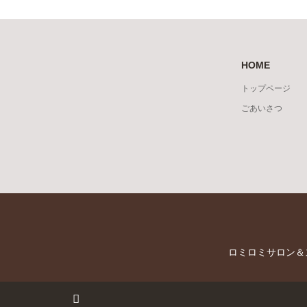
HOME
トップページ
ごあいさつ
ロミロミサロン＆
RSS